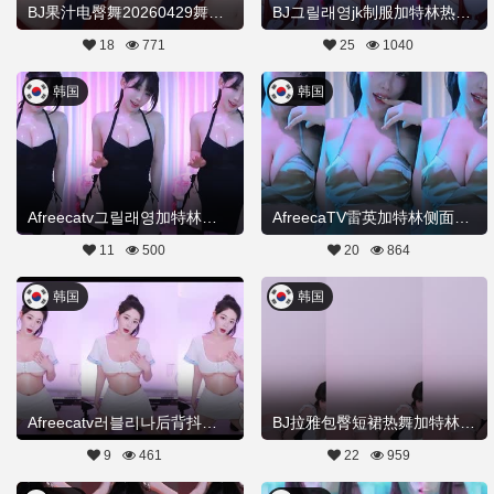
BJ果汁电臀舞20260429舞蹈剪辑
BJ그릴래영jk制服加特林热舞20260419Hot Dance
18
771
25
1040
韩国
韩国
Afreecatv그릴래영加特林热舞正能量20260408Hot Dance
AfreecaTV雷英加特林侧面热舞20260402舞蹈剪辑
11
500
20
864
韩国
韩国
Afreecatv러블리나后背抖臀舞20260328Hot Dance
BJ拉雅包臀短裙热舞加特林20260325舞蹈剪辑
9
461
22
959