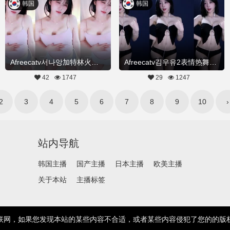
韩国
韩国
Afreecatv서나앙加特林火车摇20260314Hot Dance
Afreecatv김우유2表情热舞加特林20260308Hot Dance
42
1747
29
1247
2
3
4
5
6
7
8
9
10
›
站内导航
韩国主播
国产主播
日本主播
欧美主播
关于本站
主播标签
联网，如果您发现本站的某些内容不合适，或者某些内容侵犯了您的的版