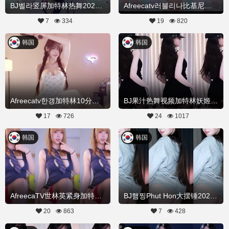
BJ벨라竖屏加特林热舞20260423Hot Dance
Afreecatv러블리나比基尼加特林热舞视频20260417Hot Dance
7
334
19
820
韩国
韩国
Afreecatv한갱加特林10分钟不停20260404Hot Dance
BJ果汁热舞视频加特林妖姬w20260405舞蹈剪辑
17
726
24
1017
韩国
韩国
AfreecaTV世林英紧身加特林热舞20260316舞蹈剪辑
BJ햄찡Phut Hon大摆锤20260319Hot Dance
20
863
7
428