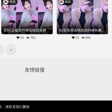
韩国
韩国
BJ纪玉敏加特林哒哒哒热舞20260308舞蹈剪辑
BJ雷英用表情跳加特林热舞20260226舞蹈剪辑
16
750
13
656
››
友情链接
权，请联系我们删除