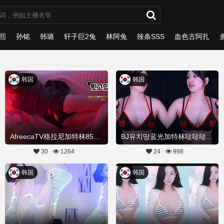
熙
孙铭
韩璐
轩子巨2兔
林阿兔
辣条SSS
血色古阿扎
韩国
韩国
AfreecaTV格拉尼加特林857热舞20260510舞蹈剪辑
BJ유치땅蓝光加特林哒哒哒热舞20260508Hot Dance
30
1264
24
998
韩国
韩国