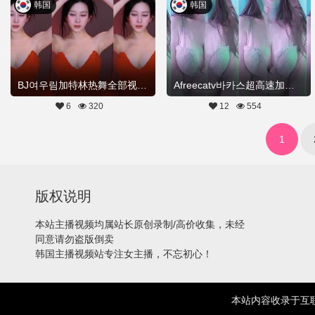
韩国
韩国
BJ여우림加特林热舞全部视频20260321Hot Dance
Afreecatv바카스超高速加特林热舞20260310Hot Dance
6
320
12
554
1
版权说明
本站主播视频均属站长原创录制/高价收集，未经
同意请勿盗版倒卖
韩国主播视频站专注女主播，不忘初心！
本站内容收录于互