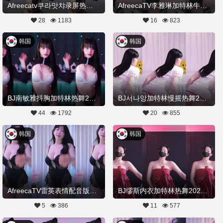
Afreecatv쿠라맛챠录屏热舞加长加特林20260416Hot Dance
AfreecaTV李雅琳加特林牛仔热舞20260412舞蹈剪辑
28
1183
16
823
韩国
韩国
BJ南敏雅抖胸加特林热舞20260403舞蹈剪辑
BJ서나앙加特林慢摇热舞20260407Hot Dance
44
1792
20
855
韩国
韩国
AfreecaTV雷英表情配音版加特林热舞20260324舞蹈剪辑
BJ缪斯内衣加特林热舞20260318舞蹈剪辑
5
386
11
577