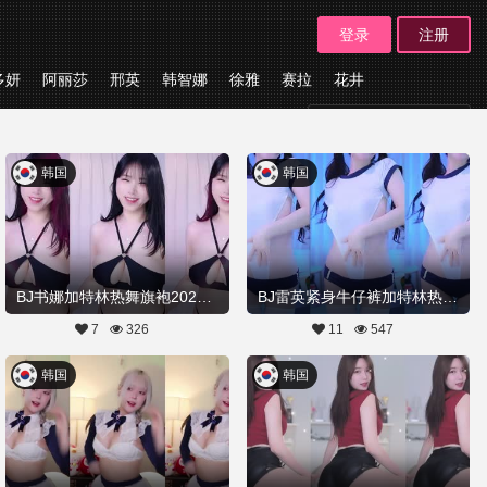
登录
注册
多妍
阿丽莎
邢英
韩智娜
徐雅
赛拉
花井
板块
韩国
韩国
BJ书娜加特林热舞旗袍20260512舞蹈剪辑
BJ雷英紧身牛仔裤加特林热舞20260506舞蹈剪辑
7
326
11
547
韩国
韩国