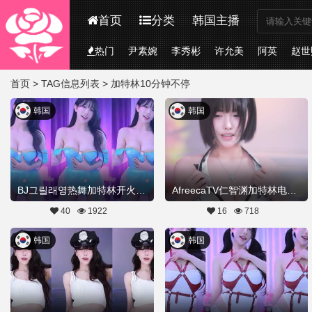
首页
分类
韩国主播
热门
尹素婉
李秀彬
许允美
阿英
赵世
首页
> TAG信息列表 > 加特林10分钟不停
韩国
韩国
BJ그릴래영热舞加特林开火车20260522Hot Dance
AfreecaTV仁智渊加特林电臀热舞视频20260514舞蹈剪辑
40
1922
16
718
韩国
韩国