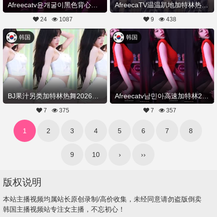
Afreecatv윤개굴이黑色背心牛仔加特林摇热舞20260227Hot Dance
AfreecaTV温温趴地加特林热舞视频20260303舞蹈剪辑
24
1087
9
438
韩国
韩国
BJ果汁另类加特林热舞20260302舞蹈剪辑
Afreecatv남민아高速加特林20260226Hot Dance
7
375
7
357
1
2
3
4
5
6
7
8
9
10
›
››
版权说明
本站主播视频均属站长原创录制/高价收集，未经同意请勿盗版倒卖
韩国主播视频站专注女主播，不忘初心！