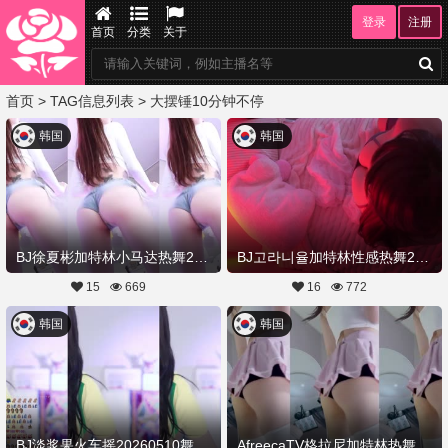
登录
注册
首页
分类
关于
首页
> TAG信息列表 > 大摆锤10分钟不停
韩国
韩国
BJ徐夏彬加特林小马达热舞20260518舞蹈剪辑
BJ고라니율加特林性感热舞20260516Hot Dance
15
669
16
772
韩国
韩国
BJ淡浆果火车摇20260510舞蹈剪辑
AfreecaTV格拉尼加特林热舞全部视频20260507舞蹈剪辑