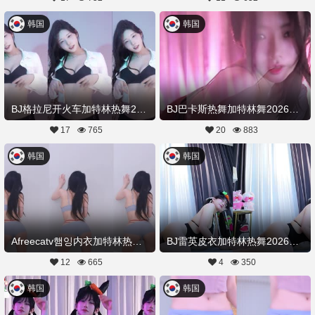
韩国
韩国
BJ格拉尼开火车加特林热舞20260315舞蹈剪辑
BJ巴卡斯热舞加特林舞20260315舞蹈剪辑
17
765
20
883
韩国
韩国
Afreecatv햄잉内衣加特林热舞20260313Hot Dance
BJ雷英皮衣加特林热舞20260309舞蹈剪辑
12
665
4
350
韩国
韩国