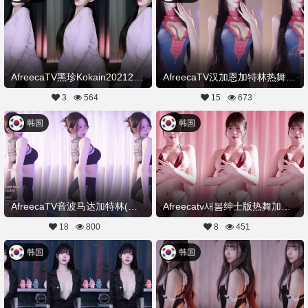
AfreecaTV黑珍Kokain202120260412舞蹈剪辑
AfreecaTV汉加恩加特林热舞舞蹈20260416舞蹈剪辑
3
564
15
673
韩国
韩国
AfreecaTV音波马达加特林(热舞)20260405舞蹈剪辑
Afreecatv새봄绅士版热舞加特林20260331Hot Dance
18
800
8
451
韩国
韩国