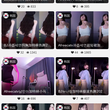
20
833
6
395
韩国
韩国
BJ과즙세연抖胸加特林热舞20260429Hot Dance
Afreecatv과즙세연超短裙加特林热舞20260429Hot Dance
32
1341
44
1865
韩国
韩国
Afreecatv남민아加特林小马达热舞20260424Hot Dance
BJ뉴나랑加特林极速热舞20260410Hot Dance
16
696
7
407
韩国
韩国