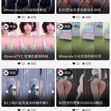
Afreecatv남민아加特林豹纹热舞20260408Hot Dance
BJ刘慧迪录屏热舞加长加特林20260404舞蹈剪辑
20
839
13
600
韩国
韩国
AfreecaTV仁智渊劲暴加特林热舞20260407舞蹈剪辑
Afreecatv갓세희加特林后背摇热舞20260407Hot Dance
13
592
13
570
韩国
韩国
BJ고혜지超高速加特林热舞20260324Hot Dance
BJ慧智抖臀舞20260324舞蹈剪辑
17
752
11
652