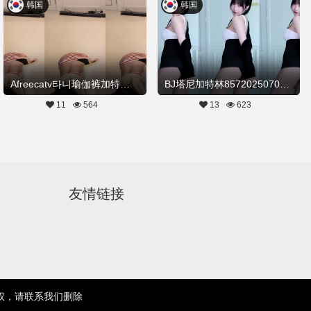
韩国
韩国
Afreecatv타니瑜伽裤加特林热舞20250709Hot Dance
BJ塔尼加特林85720250708舞蹈剪辑
11
564
13
623
友情链接
权，请联系我们删除