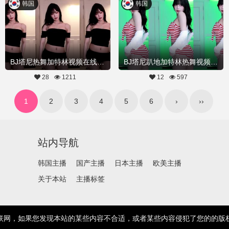
韩国
韩国
BJ塔尼热舞加特林视频在线20250713舞蹈剪辑
BJ塔尼趴地加特林热舞视频20250709舞蹈剪辑
28
1211
12
597
1
2
3
4
5
6
›
››
站内导航
韩国主播
国产主播
日本主播
欧美主播
关于本站
主播标签
联网，如果您发现本站的某些内容不合适，或者某些内容侵犯了您的的版