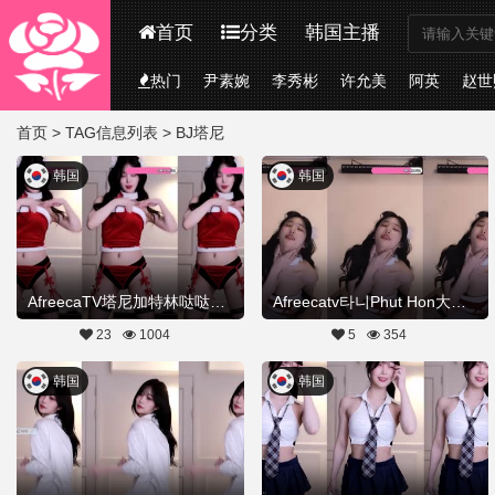
首页
分类
韩国主播
热门
尹素婉
李秀彬
许允美
阿英
赵世
首页
> TAG信息列表 > BJ塔尼
韩国
韩国
AfreecaTV塔尼加特林哒哒哒冒蓝光热舞20251225舞蹈剪辑
Afreecatv타니Phut Hon大摆锤20251225Hot Dance
23
1004
5
354
韩国
韩国