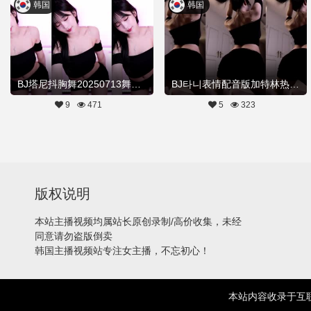
韩国
韩国
BJ塔尼抖胸舞20250713舞蹈剪辑
BJ타니表情配音版加特林热舞20250713Hot Dance
9
471
5
323
版权说明
本站主播视频均属站长原创录制/高价收集，未经
同意请勿盗版倒卖
韩国主播视频站专注女主播，不忘初心！
本站内容收录于互