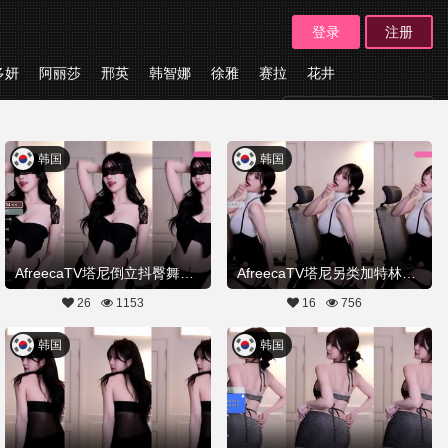
登录
注册
多妍
阿丽莎
邢英
韩智娜
徐雅
赛拉
花井
板块
韩国
韩国
AfreecaTV塔尼倒立抖臀舞20251222舞蹈剪辑
AfreecaTV塔尼另类加特林热舞20251210舞蹈剪辑
26
1153
16
756
韩国
韩国