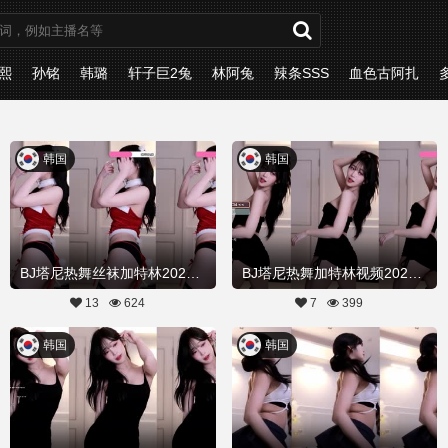
熙
孙铭
韩璐
轩子巨2兔
林阿兔
辣条SSS
血色古阿扎
韩国
韩国
BJ塔尼热舞丝袜加特林20251225舞蹈剪辑
BJ塔尼热舞加特林视频20251222舞蹈剪辑
13
624
7
399
韩国
韩国