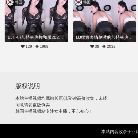
韩国
韩国
BJ나나加特林热舞和服20230210Hot Dance
BJ娜娜表情刺激的加特林热舞20230210舞蹈剪辑
129
1968
38
2032
版权说明
本站主播视频均属站长原创录制/高价收集，未经
同意请勿盗版倒卖
韩国主播视频站专注女主播，不忘初心！
本站内容收录于互