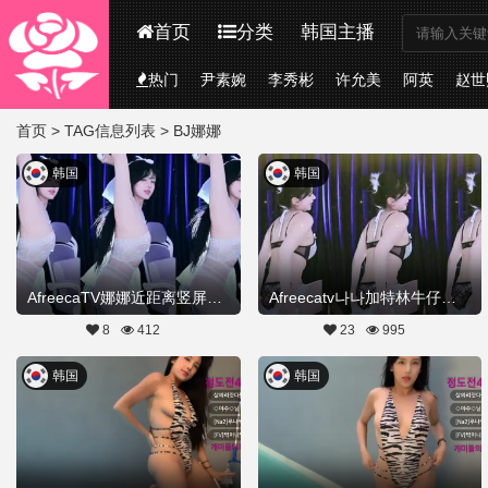
首页
分类
韩国主播
热门
尹素婉
李秀彬
许允美
阿英
赵世
首页
> TAG信息列表 > BJ娜娜
韩国
韩国
AfreecaTV娜娜近距离竖屏热舞加特林20260422舞蹈剪辑
Afreecatv나나加特林牛仔热舞视频20260418Hot Dance
8
412
23
995
韩国
韩国