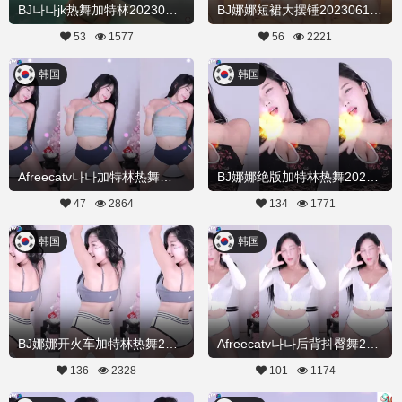
BJ나나jk热舞加特林20230621Hot Dance
BJ娜娜短裙大摆锤20230618舞蹈剪辑
53
1577
56
2221
韩国
韩国
Afreecatv나나加特林热舞录制20230331Hot Dance
BJ娜娜绝版加特林热舞20230305舞蹈剪辑
47
2864
134
1771
韩国
韩国
BJ娜娜开火车加特林热舞20230213舞蹈剪辑
Afreecatv나나后背抖臀舞20230210Hot Dance
136
2328
101
1174