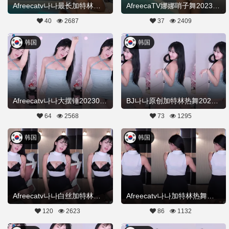
Afreecatv나나最长加特林热舞20230621Hot Dance
AfreecaTV娜娜哨子舞20230621舞蹈剪辑
40
2687
37
2409
韩国
韩国
Afreecatv나나大摆锤20230331Hot Dance
BJ나나原创加特林热舞20230331Hot Dance
64
2568
73
1295
韩国
韩国
Afreecatv나나白丝加特林热舞20230220Hot Dance
Afreecatv나나加特林热舞开火车20230220Hot Dance
120
2623
86
1132