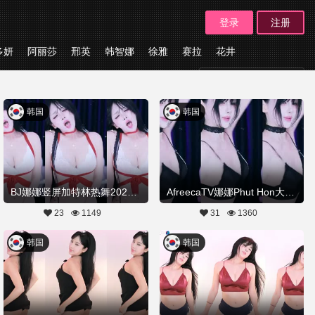
登录
注册
多妍
阿丽莎
邢英
韩智娜
徐雅
赛拉
花井
板块
韩国
韩国
BJ娜娜竖屏加特林热舞20260323舞蹈剪辑
AfreecaTV娜娜Phut Hon大摆锤20260308舞蹈剪辑
23
1149
31
1360
韩国
韩国