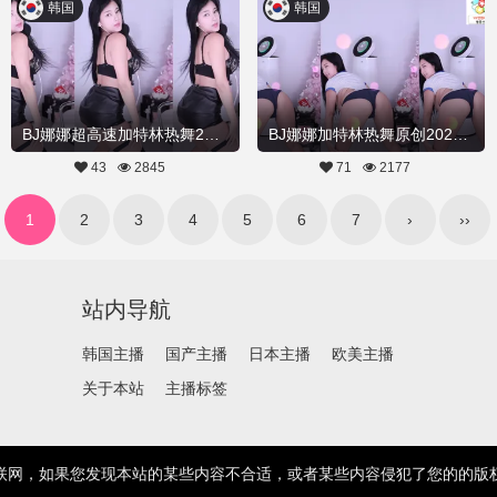
韩国
韩国
BJ娜娜超高速加特林热舞20230130舞蹈剪辑
BJ娜娜加特林热舞原创20230130舞蹈剪辑
43
2845
71
2177
1
2
3
4
5
6
7
›
››
站内导航
韩国主播
国产主播
日本主播
欧美主播
关于本站
主播标签
联网，如果您发现本站的某些内容不合适，或者某些内容侵犯了您的的版