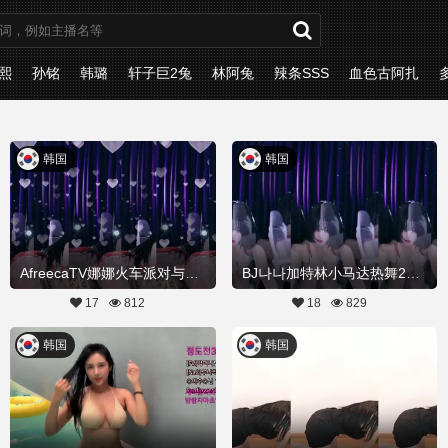
熙
孙铭
韩璐
轩子巨2兔
林阿兔
辣条SSS
血色古阿扎
韩国
韩国
AfreecaTV娜娜火车派对与加特林热舞20260324舞蹈剪辑
BJ나나加特林小马达热舞20260323Hot Dance
17
812
18
829
韩国
韩国