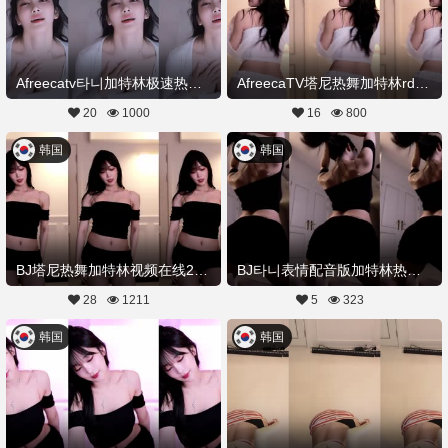
Afreecatv타니加特林极速热舞20250731Hot Dance
AfreecaTV塔尼热舞加特林rdviki20250715舞蹈剪辑
20
1000
16
800
韩国
韩国
BJ塔尼热舞加特林视频在线20250713舞蹈剪辑
BJ타니表情配音版加特林热舞20250713Hot Dance
28
1211
5
323
韩国
韩国