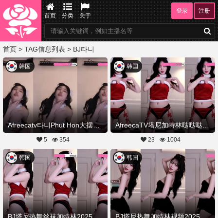
登录
注册
首页
分类
关于
首页
> TAG信息列表 > BJ타니
韩国
韩国
Afreecatv타니Phut Hon大摆锤20251225Hot Dance
AfreecaTV塔尼加特林哒哒哒冒蓝光热舞20251225舞蹈剪辑
5
354
23
1004
韩国
韩国
BJ塔尼热舞丝袜加特林20251225舞蹈剪辑
BJ塔尼热舞加特林视频20251222舞蹈剪辑