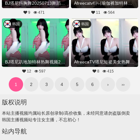
BJ塔尼抖胸舞20250713舞蹈剪辑
Afreecatv타니瑜伽裤加特林热舞20250709Hot Dance
9
471
11
564
韩国
韩国
BJ塔尼趴地加特林热舞视频20250709舞蹈剪辑
AfreecaTV塔尼短裙美女热舞加特林20250708舞蹈剪辑
12
597
8
415
1
2
3
4
5
6
›
››
版权说明
本站主播视频均属站长原创录制/高价收集，未经同意请勿盗版倒卖
韩国主播视频站专注女主播，不忘初心！
站内导航