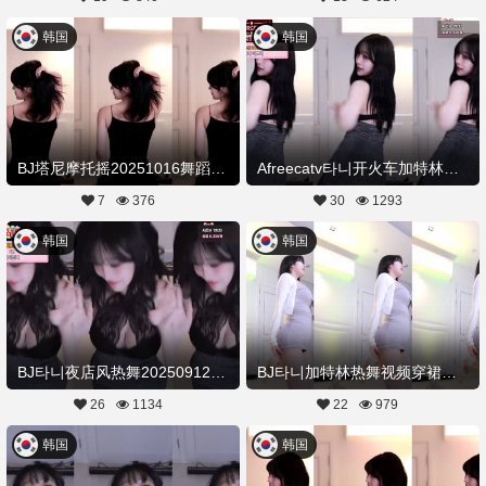
韩国
韩国
BJ塔尼摩托摇20251016舞蹈剪辑
Afreecatv타니开火车加特林热舞定制20250912Hot Dance
7
376
30
1293
韩国
韩国
BJ타니夜店风热舞20250912Hot Dance
BJ타니加特林热舞视频穿裙子20250811Hot Dance
26
1134
22
979
韩国
韩国